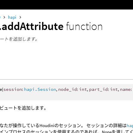
0
hapi
.addAttribute
function
ートを追加します。
e(
session
:
hapi.Session
,
node_id
:
int
,
part_id
:
int
,
name
:
ビュートを追加します。
なたが操作しているHoudiniのセッション。 セッションの詳細は
ha
インプロセスのセッションを使用するのであれば、Noneを渡して