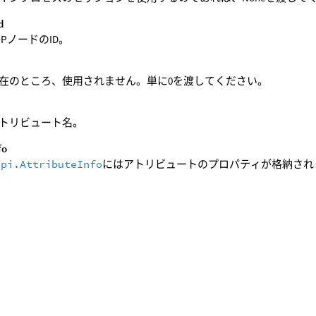
d
OPノードのID。
d
在のところ、使用されません。単に0を渡してください。
トリビュート名。
fo
api.AttributeInfo
にはアトリビュートのプロパティが格納され