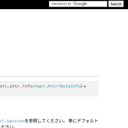
str
,
attr_info
:
hapi.AttributeInfo
) →
pi.Session
を参照してください。 単にデフォルト
ください。