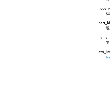
node_i
S
part_i
現
name
ア
attr_in
h