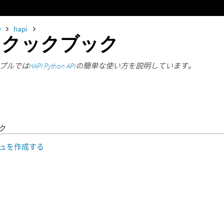
0
hapi
PIクックブック
プルでは
HAPI Python API
の簡単な使い方を説明しています。
ク
ュを作成する