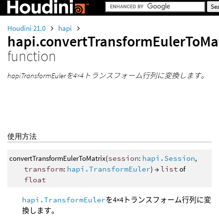
Houdini 21.0
hapi
hapi.convertTransformEulerToMa
function
hapi.TransformEulerを4×4トランスフォーム行列に変換します。
使用方法
convertTransformEulerToMatrix(
session
:
hapi.Session
,
transform
:
hapi.TransformEuler
) →
list
of
float
hapi.TransformEuler
を4×4トランスフォーム行列に変
換します。