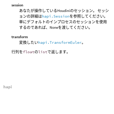
session
あなたが操作しているHoudiniのセッション。 セッシ
ョンの詳細は
hapi.Session
を参照してください。
単にデフォルトのインプロセスのセッションを使用
するのであれば、Noneを渡してください。
transform
変換したい
hapi.TransformEuler
。
行列を
float
の
list
で返します。
hapi