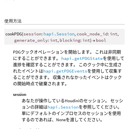
使用方法
cookPDG(
session
:
hapi.Session
,
cook_node_id
:
int
,
generate_only
:
int
,
blocking
:
int
) →
bool
PDGクックオペレーションを開始します。 これは非同期
にすることができます。
hapi.getPDGState
を使用して
進捗を確認することができます。 このクック中に生成さ
れたイベントは
hapi.getPDGEvents
を使用して収集す
ることができます。 収集されなかったイベントはクック
の開始時点で破棄されます。
session
あなたが操作しているHoudiniのセッション。 セッシ
ョンの詳細は
hapi.Session
を参照してください。
単にデフォルトのインプロセスのセッションを使用
するのであれば、Noneを渡してください。