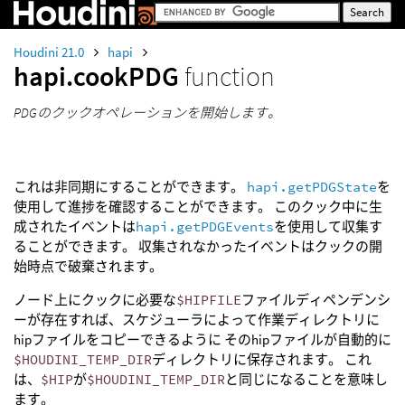
Houdini 21.0
hapi
hapi.cookPDG
function
PDGのクックオペレーションを開始します。
これは非同期にすることができます。
hapi.getPDGState
を
使用して進捗を確認することができます。 このクック中に生
成されたイベントは
hapi.getPDGEvents
を使用して収集す
ることができます。 収集されなかったイベントはクックの開
始時点で破棄されます。
ノード上にクックに必要な
$HIPFILE
ファイルディペンデンシ
ーが存在すれば、スケジューラによって作業ディレクトリに
hipファイルをコピーできるように そのhipファイルが自動的に
$HOUDINI_TEMP_DIR
ディレクトリに保存されます。 これ
は、
$HIP
が
$HOUDINI_TEMP_DIR
と同じになることを意味し
ます。