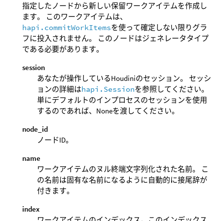
指定したノードから新しい保留ワークアイテムを作成し
ます。 このワークアイテムは、
hapi.commitWorkItems
を使って確定しない限りグラ
フに投入されません。 このノードはジェネレータタイプ
である必要があります。
session
あなたが操作しているHoudiniのセッション。 セッシ
ョンの詳細は
hapi.Session
を参照してください。
単にデフォルトのインプロセスのセッションを使用
するのであれば、Noneを渡してください。
node_id
ノードID。
name
ワークアイテムのヌル終端文字列化された名前。 こ
の名前は固有な名前になるように自動的に接尾辞が
付きます。
index
ワークアイテムのインデックス。このインデックス