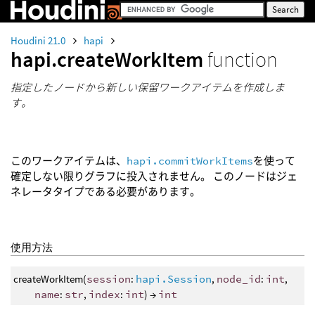
Houdini 21.0
hapi
hapi.createWorkItem
function
指定したノードから新しい保留ワークアイテムを作成しま
す。
このワークアイテムは、
hapi.commitWorkItems
を使って
確定しない限りグラフに投入されません。 このノードはジェ
ネレータタイプである必要があります。
使用方法
createWorkItem(
session
:
hapi.Session
,
node_id
:
int
,
name
:
str
,
index
:
int
) →
int