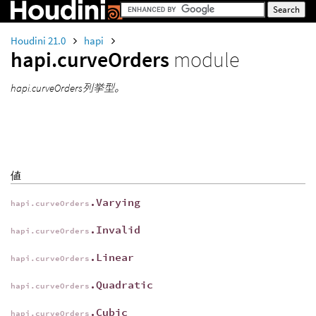
Houdini 21.0
hapi
hapi.curveOrders
module
hapi.curveOrders列挙型。
値
.Varying
hapi.curveOrders
.Invalid
hapi.curveOrders
.Linear
hapi.curveOrders
.Quadratic
hapi.curveOrders
.Cubic
hapi.curveOrders