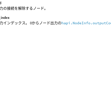
d
力の接続を解除するノード。
_index
力インデックス。 0からノード出力の
hapi.NodeInfo.outputCo