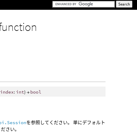
function
_index
:
int
) →
bool
pi.Session
を参照してください。 単にデフォルト
ください。