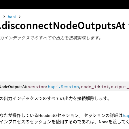
0
hapi
.disconnectNodeOutputsAt
力インデックスでのすべての出力を接続解除します。
NodeOutputsAt(
session
:
hapi.Session
,
node_id
:
int
,
output
の出力インデックスでのすべての出力を接続解除します。
なたが操作しているHoudiniのセッション。 セッションの詳細は
ha
インプロセスのセッションを使用するのであれば、Noneを渡して