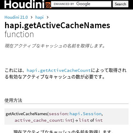
Houdini 21.0
hapi
hapi.getActiveCacheNames
function
現在アクティブなキャッシュの名前を取得します。
これには、
hapi.getActiveCacheCount
によって取得され
る有効なアクティブなキャッシュの数が必要です。
使用方法
getActiveCacheNames(
session
:
hapi.Session
,
active_cache_count
:
int
) →
list
of
int
現在アクティブなキャッシュの名前を取得します。