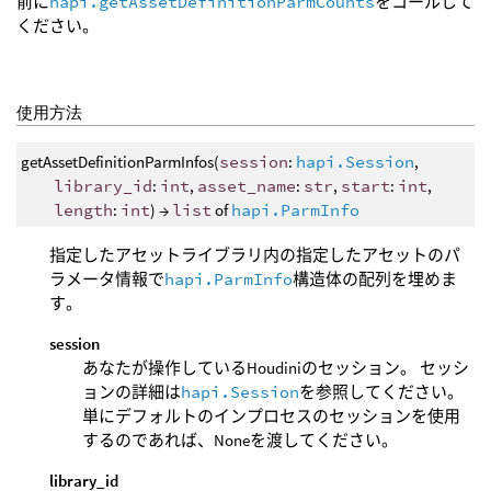
前に
hapi.getAssetDefinitionParmCounts
をコールして
ください。
使用方法
getAssetDefinitionParmInfos(
session
:
hapi.Session
,
library_id
:
int
,
asset_name
:
str
,
start
:
int
,
length
:
int
) →
list
of
hapi.ParmInfo
指定したアセットライブラリ内の指定したアセットのパ
ラメータ情報で
hapi.ParmInfo
構造体の配列を埋めま
す。
session
あなたが操作しているHoudiniのセッション。 セッシ
ョンの詳細は
hapi.Session
を参照してください。
単にデフォルトのインプロセスのセッションを使用
するのであれば、Noneを渡してください。
library_id