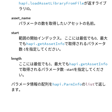
hapi.loadAssetLibraryFromFile
が返すライブ
ラリID。
asset_name
パラメータの数を取得したいアセットの名前。
start
範囲の開始インデックス。 ここには最低でも0、最大
でも
hapi.getAssetInfo
で取得されるパラメータ
数-1を指定してください。
length
ここには最低でも1、最大でも
hapi.getAssetInfo
で取得されるパラメータ数 - startを指定してくださ
い。
パラメータ情報の配列を
hapi.ParmInfo
の
list
で返し
ます。