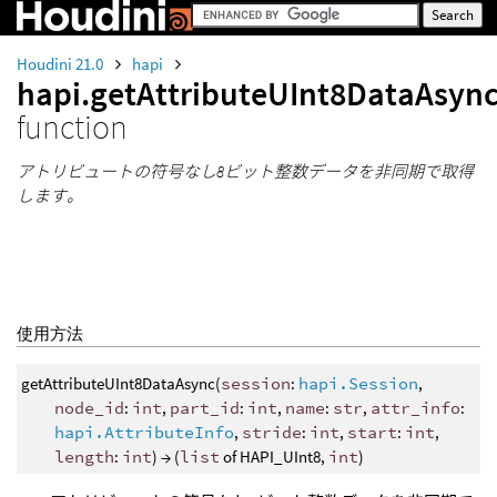
Houdini 21.0
hapi
hapi.getAttributeUInt8DataAsyn
function
アトリビュートの符号なし8ビット整数データを非同期で取得
します。
使用方法
getAttributeUInt8DataAsync(
session
:
hapi.Session
,
node_id
:
int
,
part_id
:
int
,
name
:
str
,
attr_info
:
hapi.AttributeInfo
,
stride
:
int
,
start
:
int
,
length
:
int
) → (
list
of HAPI_UInt8,
int
)