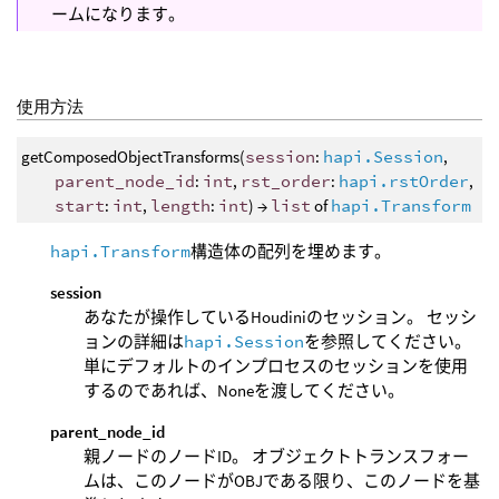
ームになります。
使用方法
getComposedObjectTransforms(
session
:
hapi.Session
,
parent_node_id
:
int
,
rst_order
:
hapi.rstOrder
,
start
:
int
,
length
:
int
) →
list
of
hapi.Transform
hapi.Transform
構造体の配列を埋めます。
session
あなたが操作しているHoudiniのセッション。 セッシ
ョンの詳細は
hapi.Session
を参照してください。
単にデフォルトのインプロセスのセッションを使用
するのであれば、Noneを渡してください。
parent_node_id
親ノードのノードID。 オブジェクトトランスフォー
ムは、このノードがOBJである限り、このノードを基