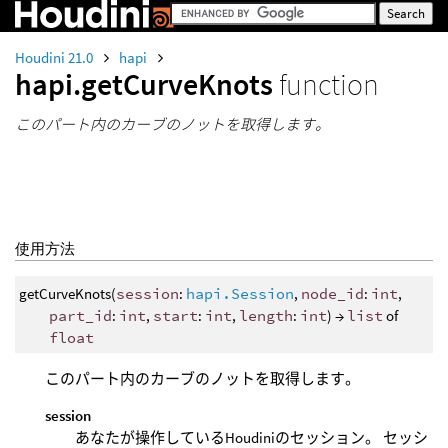
Houdini 21.0
hapi
hapi.getCurveKnots
function
このパート内のカーブのノットを取得します。
使用方法
getCurveKnots(
session
:
hapi.Session
,
node_id
:
int
,
part_id
:
int
,
start
:
int
,
length
:
int
) →
list
of
float
このパート内のカーブのノットを取得します。
session
あなたが操作しているHoudiniのセッション。 セッシ