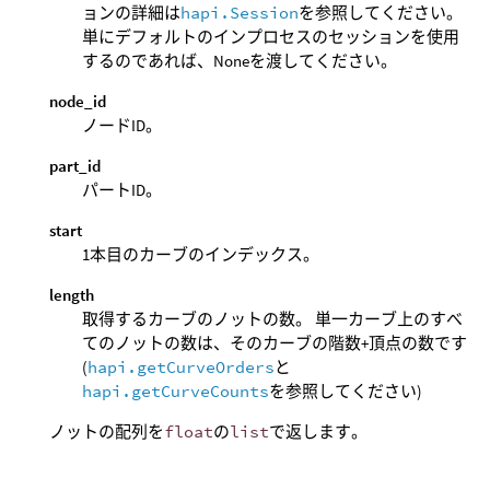
ョンの詳細は
hapi.Session
を参照してください。
単にデフォルトのインプロセスのセッションを使用
するのであれば、Noneを渡してください。
node_id
ノードID。
part_id
パートID。
start
1本目のカーブのインデックス。
length
取得するカーブのノットの数。 単一カーブ上のすべ
てのノットの数は、そのカーブの階数+頂点の数です
(
hapi.getCurveOrders
と
hapi.getCurveCounts
を参照してください)
ノットの配列を
float
の
list
で返します。