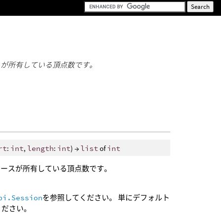
スが所有している頂点数です。
rt
:
int
,
length
:
int
) →
list
of
int
ェースが所有している頂点数です。
pi.Session
を参照してください。 単にデフォルト
ください。