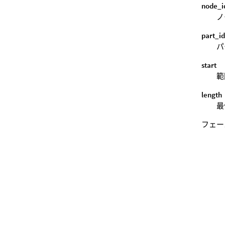
node_i
ノ
part_i
パ
start
範
length
最
フェー