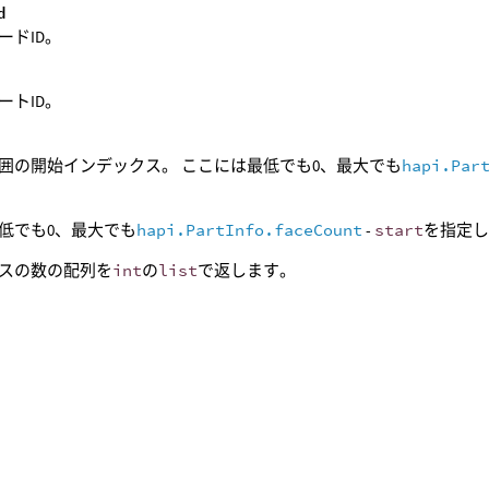
d
ードID。
d
ートID。
囲の開始インデックス。 ここには最低でも0、最大でも
hapi.Par
低でも0、最大でも
hapi.PartInfo.faceCount
-
start
を指定
スの数の配列を
int
の
list
で返します。