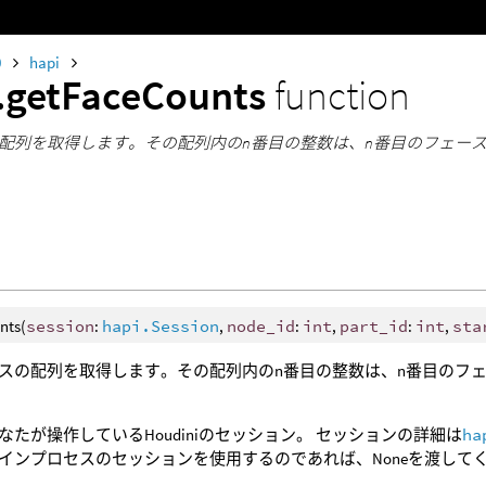
0
hapi
.getFaceCounts
function
配列を取得します。その配列内のn番目の整数は、n番目のフェー
nts(
session
:
hapi.Session
,
node_id
:
int
,
part_id
:
int
,
sta
スの配列を取得します。その配列内のn番目の整数は、n番目のフ
なたが操作しているHoudiniのセッション。 セッションの詳細は
ha
インプロセスのセッションを使用するのであれば、Noneを渡して