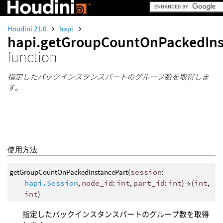
Houdini 21.0
hapi
hapi.getGroupCountOnPackedIns
function
指定したパックインスタンスパートのグループ数を取得しま
す。
使用方法
getGroupCountOnPackedInstancePart(
session
:
hapi.Session
,
node_id
:
int
,
part_id
:
int
) → (
int
,
int
)
指定したパックインスタンスパートのグループ数を取得