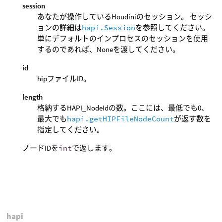
session
あなたが操作しているHoudiniのセッション。 セッシ
ョンの詳細は
hapi.Session
を参照してください。
単にデフォルトのインプロセスのセッションを使用
するのであれば、Noneを渡してください。
id
hipファイルID。
length
格納するHAPI_NodeIdの数。ここには、最低でも0、
最大でも
hapi.getHIPFileNodeCount
が返す数を
指定してください。
ノードIDを
int
で返します。
hapi