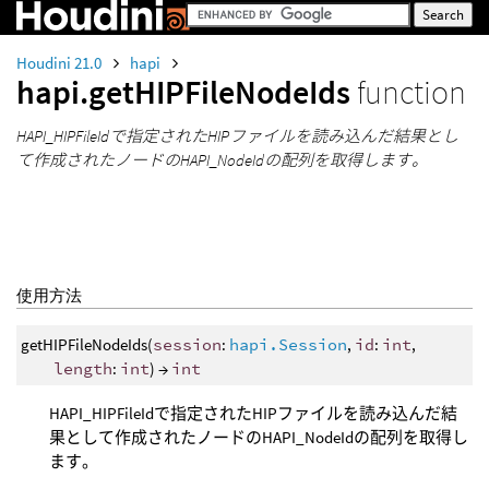
Houdini 21.0
hapi
hapi.getHIPFileNodeIds
function
HAPI_HIPFileIdで指定されたHIPファイルを読み込んだ結果とし
て作成されたノードのHAPI_NodeIdの配列を取得します。
使用方法
getHIPFileNodeIds(
session
:
hapi.Session
,
id
:
int
,
length
:
int
) →
int
HAPI_HIPFileIdで指定されたHIPファイルを読み込んだ結
果として作成されたノードのHAPI_NodeIdの配列を取得し
ます。