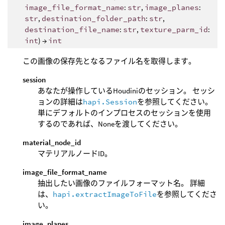
image_file_format_name
:
str
,
image_planes
:
str
,
destination_folder_path
:
str
,
destination_file_name
:
str
,
texture_parm_id
:
int
) →
int
この画像の保存先となるファイル名を取得します。
session
あなたが操作しているHoudiniのセッション。 セッシ
ョンの詳細は
hapi.Session
を参照してください。
単にデフォルトのインプロセスのセッションを使用
するのであれば、Noneを渡してください。
material_node_id
マテリアルノードID。
image_file_format_name
抽出したい画像のファイルフォーマット名。 詳細
は、
hapi.extractImageToFile
を参照してくださ
い。
image_planes