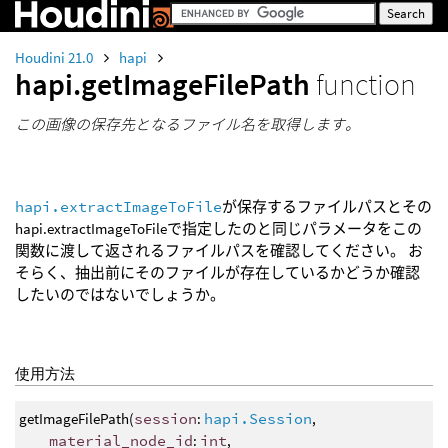
Houdini 21.0
hapi
hapi.getImageFilePath
function
この画像の保存先となるファイル名を取得します。
hapi.extractImageToFile
が保存するファイルパスとその
hapi.extractImageToFileで指定したのと同じパラメータをこの
関数に渡して返されるファイルパスを確認してください。 お
そらく、抽出前にそのファイルが存在しているかどうか確認
したいのではないでしょうか。
使用方法
getImageFilePath(
session
:
hapi.Session
,
material_node_id
:
int
,