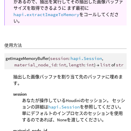
があるので、抽出を実行してその抽出した画像バッファ
サイズを取得できるように まず最初に
hapi.extractImageToMemory
をコールしてくださ
い。
使用方法
getImageMemoryBuffer(
session
:
hapi.Session
,
material_node_id
:
int
,
length
:
int
) →
list
of
str
抽出した画像バッファを割り当て先のバッファに埋めま
す。
session
あなたが操作しているHoudiniのセッション。 セッシ
ョンの詳細は
hapi.Session
を参照してください。
単にデフォルトのインプロセスのセッションを使用
するのであれば、Noneを渡してください。
material_node_id