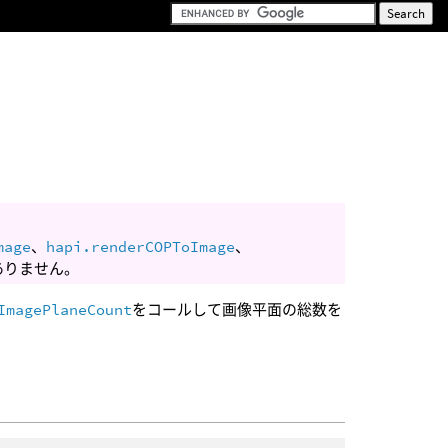
mage
、
hapi.renderCOPToImage
、
ありません。
ImagePlaneCount
をコールして画像平面の総数を