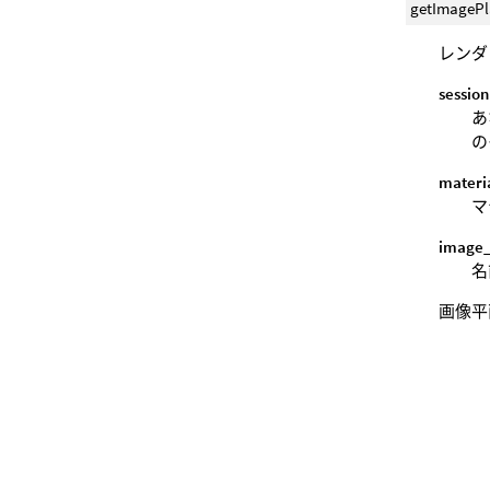
getImagePl
レンダ
session
あ
の
materi
マ
image_
名
画像平