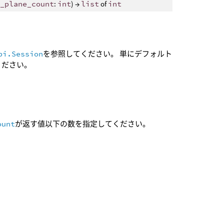
e_plane_count
:
int
) →
list
of
int
pi.Session
を参照してください。 単にデフォルト
ください。
ount
が返す値以下の数を指定してください。