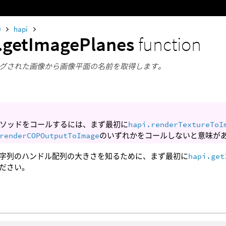
0
hapi
.getImagePlanes
function
グされた画像から画像平面の名前を取得します。
ソッドをコールするには、まず最初に
hapi.renderTextureToI
renderCOPOutputToImage
のいずれかをコールしないと意味が
字列のハンドル配列の大きさを知るために、まず最初に
hapi.get
ださい。