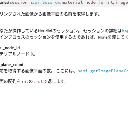
anes(
session
:
hapi.Session
,
material_node_id
:
int
,
imag
リングされた画像から画像平面の名前を取得します。
なたが操作しているHoudiniのセッション。 セッションの詳細は
ha
インプロセスのセッションを使用するのであれば、Noneを渡して
al_node_id
テリアルノードID。
plane_count
前を取得する画像平面の数。 ここには、
hapi.getImagePlaneC
面の配列を
int
の
list
で返します。