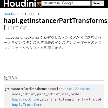
Houdini 21.0
hapi
hapi.getInstancerPartTransforms
function
hapi.getInstancedPartIdsから取得したインスタンス化されるパ
ートをインスタンス化する際のインスタンサーパートのトラ
ンスフォームのリストを取得します。
使用方法
getInstancerPartTransforms(
session
:
hapi.Session
,
node_id
:
int
,
part_id
:
int
,
rst_order
:
hapi.rstOrder
,
start
:
int
,
length
:
int
) →
list
of
hapi.Transform