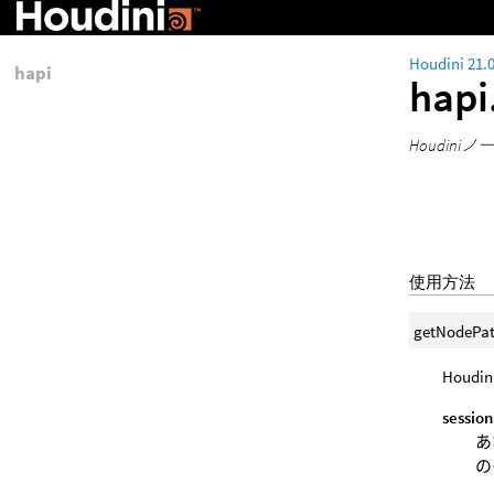
Houdini 21.
hapi
hapi
Houdi
使用方法
getNodePat
Hou
session
あ
の