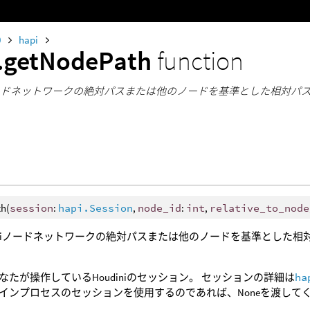
0
hapi
.getNodePath
function
niノードネットワークの絶対パスまたは他のノードを基準とした相対
h(
session
:
hapi.Session
,
node_id
:
int
,
relative_to_node
diniノードネットワークの絶対パスまたは他のノードを基準とした
なたが操作しているHoudiniのセッション。 セッションの詳細は
ha
インプロセスのセッションを使用するのであれば、Noneを渡して