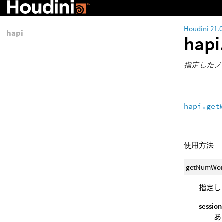
Houdini 21.
hapi
hap
指定したノ
hapi.get
使用方法
getNumWor
指定し
session
あ