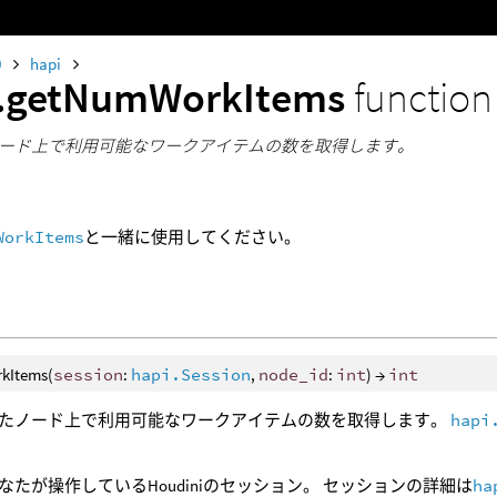
0
hapi
i.getNumWorkItems
function
ード上で利用可能なワークアイテムの数を取得します。
WorkItems
と一緒に使用してください。
kItems(
session
:
hapi.Session
,
node_id
:
int
) →
int
たノード上で利用可能なワークアイテムの数を取得します。
hapi
なたが操作しているHoudiniのセッション。 セッションの詳細は
ha