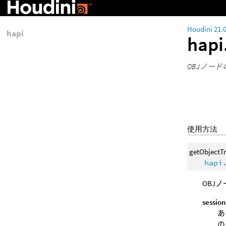
Houdini 21.
hapi
hapi
OBJノー
使用方法
getObjectT
hapi
OBJ
session
あ
の