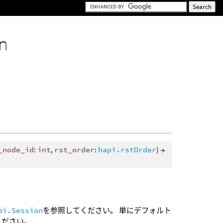
on
_node_id
:
int
,
rst_order
:
hapi.rstOrder
) →
pi.Session
を参照してください。 単にデフォルト
ください。