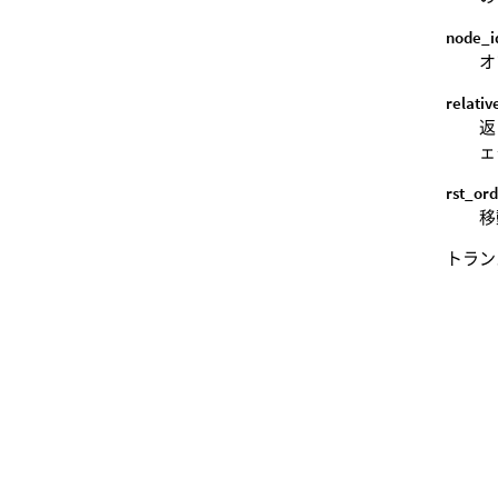
node_i
オ
relati
返
ェ
rst_or
移
トラン