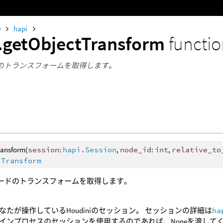
0
hapi
.getObjectTransform
functi
ドのトランスフォームを取得します。
ransform(
session
:
hapi.Session
,
node_id
:
int
,
relative_to
.Transform
ノードのトランスフォームを取得します。
なたが操作しているHoudiniのセッション。 セッションの詳細は
ha
インプロセスのセッションを使用するのであれば、Noneを渡して