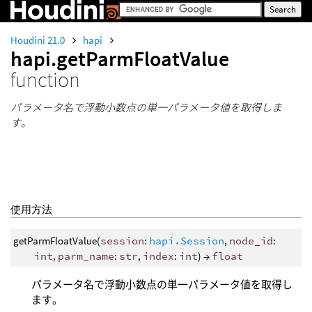
Houdini 21.0
hapi
hapi.getParmFloatValue
function
パラメータ名で浮動小数点の単一パラメータ値を取得しま
す。
使用方法
getParmFloatValue(
session
:
hapi.Session
,
node_id
:
int
,
parm_name
:
str
,
index
:
int
) →
float
パラメータ名で浮動小数点の単一パラメータ値を取得し
ます。