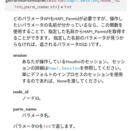
getParmIdFromName(
session
:
hapi.Session
,
node_id
:
int
,
parm_name
:
str
) →
int
どのパラメータAPIもHAPI_ParmIdが必要ですが、操作し
たいパラメータの名前が分かっているなら、この関数を
使用することで、指定した名前からHAPI_ParmIdを取得す
ることができます。 指定した名前のパラメータが見つか
らなければ、返されるパラメータIDは-1です。
session
あなたが操作しているHoudiniのセッション。 セッシ
ョンの詳細は
hapi.Session
を参照してください。
単にデフォルトのインプロセスのセッションを使用
するのであれば、Noneを渡してください。
node_id
ノードID。
parm_name
パラメータ名。
パラメータIDを
int
で返します。