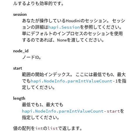
ルするよりも効率的です。
session
あなたが操作しているHoudiniのセッション。 セッシ
ョンの詳細は
hapi.Session
を参照してください。
単にデフォルトのインプロセスのセッションを使用
するのであれば、Noneを渡してください。
node_id
ノードID。
start
範囲の開始インデックス。 ここには最低でも0、最大
でも
hapi.NodeInfo.parmIntValueCount
- 1を指
定してください。
length
最低でも1、最大でも
hapi.NodeInfo.parmIntValueCount
-
start
を
指定してください。
値の配列を
int
の
list
で返します。