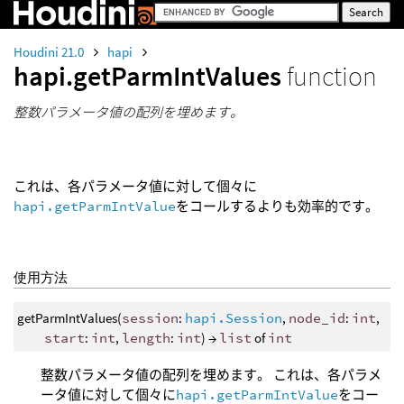
Houdini 21.0
hapi
hapi.getParmIntValues
function
整数パラメータ値の配列を埋めます。
これは、各パラメータ値に対して個々に
hapi.getParmIntValue
をコールするよりも効率的です。
使用方法
getParmIntValues(
session
:
hapi.Session
,
node_id
:
int
,
start
:
int
,
length
:
int
) →
list
of
int
整数パラメータ値の配列を埋めます。 これは、各パラメ
ータ値に対して個々に
hapi.getParmIntValue
をコー