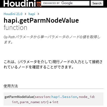
Houdini 21.0
hapi
hapi.getParmNodeValue
function
Op Pathパラメータから単一パラメータのノードID値を取得し
ます。
これは、(パラメータを介して)現行ノードの入力として接続さ
れているノードを確認することができます。
使用方法
getParmNodeValue(
session
:
hapi.Session
,
node_id
:
int
,
parm_name
:
str
) →
int