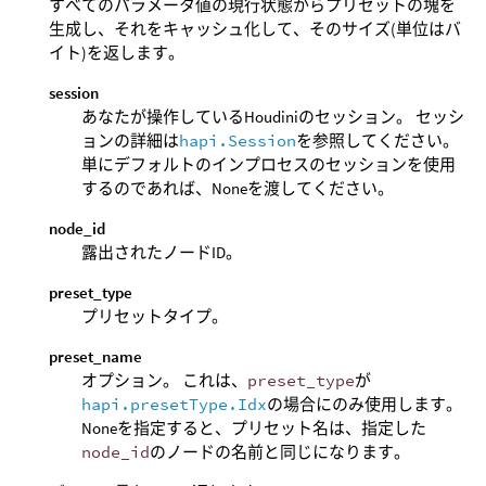
すべてのパラメータ値の現行状態からプリセットの塊を
生成し、それをキャッシュ化して、そのサイズ(単位はバ
イト)を返します。
session
あなたが操作しているHoudiniのセッション。 セッシ
ョンの詳細は
hapi.Session
を参照してください。
単にデフォルトのインプロセスのセッションを使用
するのであれば、Noneを渡してください。
node_id
露出されたノードID。
preset_type
プリセットタイプ。
preset_name
オプション。 これは、
preset_type
が
hapi.presetType.Idx
の場合にのみ使用します。
Noneを指定すると、プリセット名は、指定した
node_id
のノードの名前と同じになります。