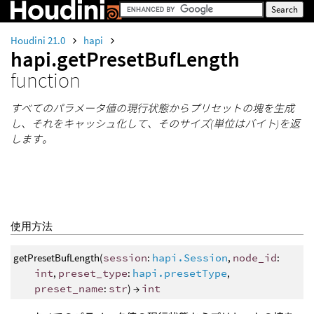
Houdini 21.0
hapi
hapi.getPresetBufLength
function
すべてのパラメータ値の現行状態からプリセットの塊を生成
し、それをキャッシュ化して、そのサイズ(単位はバイト)を返
します。
使用方法
getPresetBufLength(
session
:
hapi.Session
,
node_id
:
int
,
preset_type
:
hapi.presetType
,
preset_name
:
str
) →
int