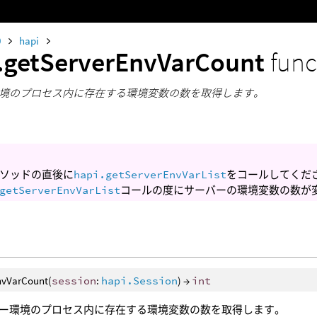
0
hapi
.getServerEnvVarCount
func
境のプロセス内に存在する環境変数の数を取得します。
ソッドの直後に
hapi.getServerEnvVarList
をコールしてくだ
getServerEnvVarList
コールの度にサーバーの環境変数の数が
nvVarCount(
session
:
hapi.Session
) →
int
ー環境のプロセス内に存在する環境変数の数を取得します。