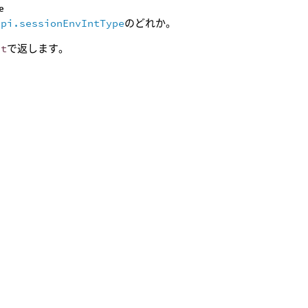
e
api.sessionEnvIntType
のどれか。
nt
で返します。