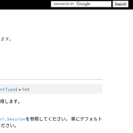
します。
ntType
) →
int
取得します。
pi.Session
を参照してください。 単にデフォルト
ください。