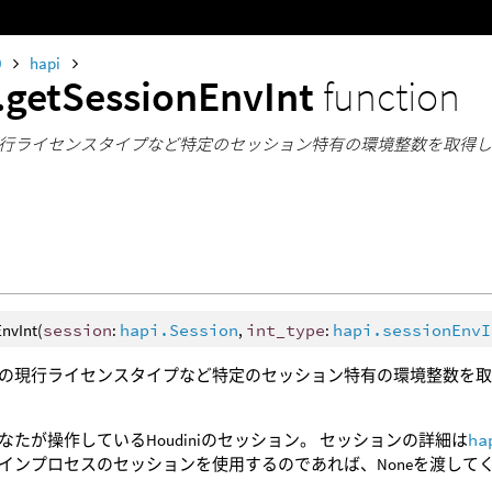
0
hapi
.getSessionEnvInt
function
行ライセンスタイプなど特定のセッション特有の環境整数を取得
nvInt(
session
:
hapi.Session
,
int_type
:
hapi.sessionEnvI
の現行ライセンスタイプなど特定のセッション特有の環境整数を
なたが操作しているHoudiniのセッション。 セッションの詳細は
ha
インプロセスのセッションを使用するのであれば、Noneを渡して