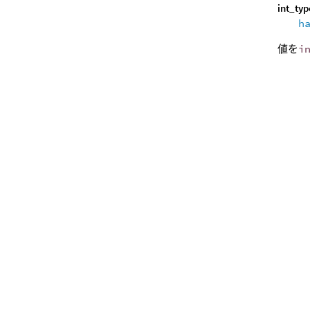
int_typ
h
値を
i