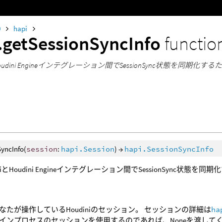
0
hapi
.getSessionSyncInfo
functio
とHoudini Engineインテグレーション間でSessionSync状態を同期化す
SyncInfo(
session
:
hapi.Session
) →
hapi.SessionSyncInfo
iniとHoudini Engineインテグレーション間でSessionSync状態を
なたが操作しているHoudiniのセッション。 セッションの詳細は
ha
インプロセスのセッションを使用するのであれば、Noneを渡して