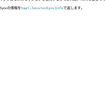
onSyncの情報を
hapi.SessionSyncInfo
で返します。