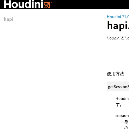
Houdini 21.
hapi
hapi
Houdini
使用方法
getSession
Houd
す。
session
あ
の