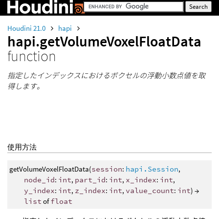
Houdini 21.0
hapi
hapi.getVolumeVoxelFloatData
function
指定したインデックスにおけるボクセルの浮動小数点値を取
得します。
使用方法
getVolumeVoxelFloatData(
session
:
hapi.Session
,
node_id
:
int
,
part_id
:
int
,
x_index
:
int
,
y_index
:
int
,
z_index
:
int
,
value_count
:
int
) →
list
of
float