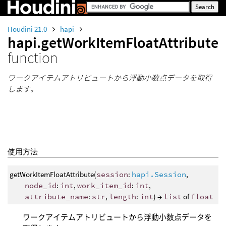
Houdini 21.0
hapi
hapi.getWorkItemFloatAttribute
function
ワークアイテムアトリビュートから浮動小数点データを取得
します。
使用方法
getWorkItemFloatAttribute(
session
:
hapi.Session
,
node_id
:
int
,
work_item_id
:
int
,
attribute_name
:
str
,
length
:
int
) →
list
of
float
ワークアイテムアトリビュートから浮動小数点データを