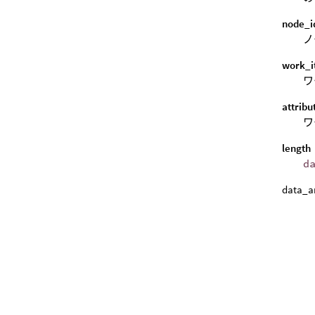
node_i
ノ
work_i
ワ
attrib
ワ
length
d
data_a