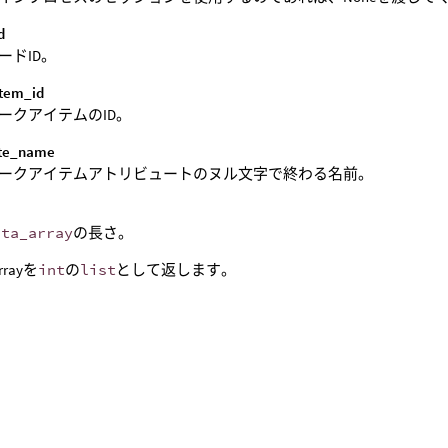
d
ードID。
tem_id
ークアイテムのID。
ute_name
ークアイテムアトリビュートのヌル文字で終わる名前。
ata_array
の長さ。
rrayを
int
の
list
として返します。