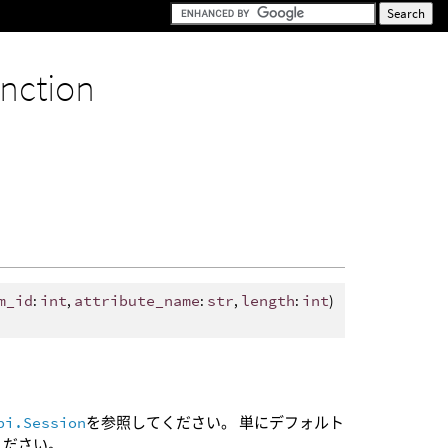
unction
m_id
:
int
,
attribute_name
:
str
,
length
:
int
)
pi.Session
を参照してください。 単にデフォルト
ください。