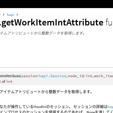
0
hapi
.getWorkItemIntAttribute
f
テムアトリビュートから整数データを取得します。
IntAttribute(
session
:
hapi.Session
,
node_id
:
int
,
work_ite
t
of
int
アイテムアトリビュートから整数データを取得します。
なたが操作しているHoudiniのセッション。 セッションの詳細は
ha
インプロセスのセッションを使用するのであれば、Noneを渡して