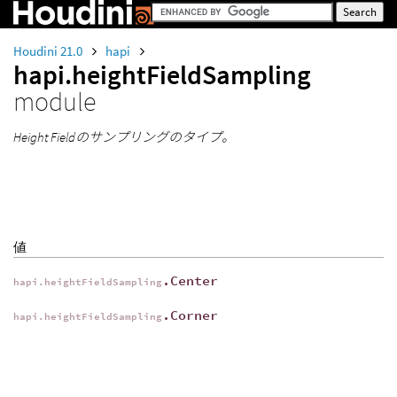
Houdini 21.0
hapi
hapi.heightFieldSampling
module
Height Fieldのサンプリングのタイプ。
値
.Center
hapi.heightFieldSampling
.Corner
hapi.heightFieldSampling