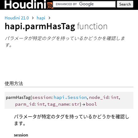
Houdini 21.0
hapi
hapi.parmHasTag
function
パラメータが特定のタグを持っているかどうかを確認しま
す。
使用方法
parmHasTag(
session
:
hapi.Session
,
node_id
:
int
,
parm_id
:
int
,
tag_name
:
str
) →
bool
パラメータが特定のタグを持っているかどうかを確認し
ます。
session