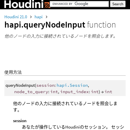
Houdini 21.0
hapi
hapi.queryNodeInput
function
他のノードの入力に接続されているノードを照会します。
使用方法
queryNodeInput(
session
:
hapi.Session
,
node_to_query
:
int
,
input_index
:
int
) →
int
他のノードの入力に接続されているノードを照会しま
す。
session
あなたが操作しているHoudiniのセッション。 セッシ