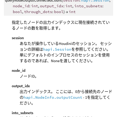
queryNodeOutputConnectedCount(
session
:
hapi.Session
,
node_id
:
int
,
output_idx
:
int
,
into_subnets
:
bool
,
through_dots
:
bool
) →
int
指定したノードの出力インデックスに現在接続されてい
るノードの数を取得します。
session
あなたが操作しているHoudiniのセッション。 セッシ
ョンの詳細は
hapi.Session
を参照してください。
単にデフォルトのインプロセスのセッションを使用
するのであれば、Noneを渡してください。
node_id
ノードID。
output_idx
出力インデックス。 ここには、0から接続先のノード
の
hapi.NodeInfo.outputCount
- 1を指定してく
ださい。
into_subnets