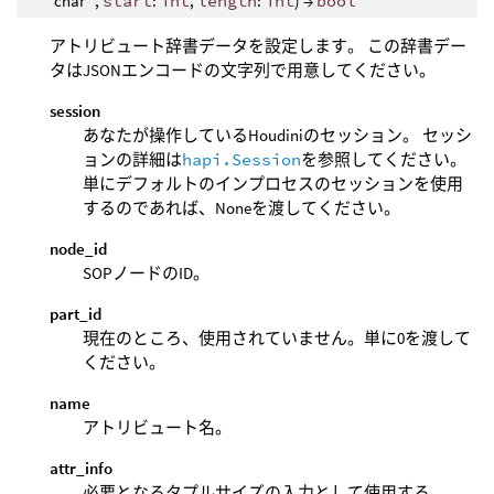
char *,
start
:
int
,
length
:
int
) →
bool
アトリビュート辞書データを設定します。 この辞書デー
タはJSONエンコードの文字列で用意してください。
session
あなたが操作しているHoudiniのセッション。 セッシ
ョンの詳細は
hapi.Session
を参照してください。
単にデフォルトのインプロセスのセッションを使用
するのであれば、Noneを渡してください。
node_id
SOPノードのID。
part_id
現在のところ、使用されていません。単に0を渡して
ください。
name
アトリビュート名。
attr_info
必要となるタプルサイズの入力として使用する