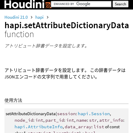
Houdini 21.0
hapi
hapi.setAttributeDictionaryData
function
アトリビュート辞書データを設定します。
アトリビュート辞書データを設定します。 この辞書データは
JSONエンコードの文字列で用意してください。
使用方法
setAttributeDictionaryData(
session
:
hapi.Session
,
node_id
:
int
,
part_id
:
int
,
name
:
str
,
attr_info
:
hapi.AttributeInfo
,
data_array
:
list
of const