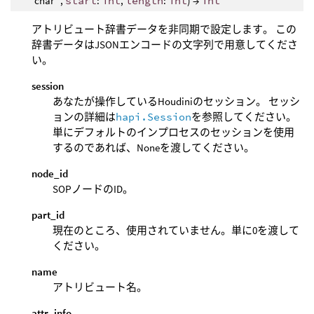
char *,
start
:
int
,
length
:
int
) →
int
アトリビュート辞書データを非同期で設定します。 この
辞書データはJSONエンコードの文字列で用意してくださ
い。
session
あなたが操作しているHoudiniのセッション。 セッシ
ョンの詳細は
hapi.Session
を参照してください。
単にデフォルトのインプロセスのセッションを使用
するのであれば、Noneを渡してください。
node_id
SOPノードのID。
part_id
現在のところ、使用されていません。単に0を渡して
ください。
name
アトリビュート名。
attr_info