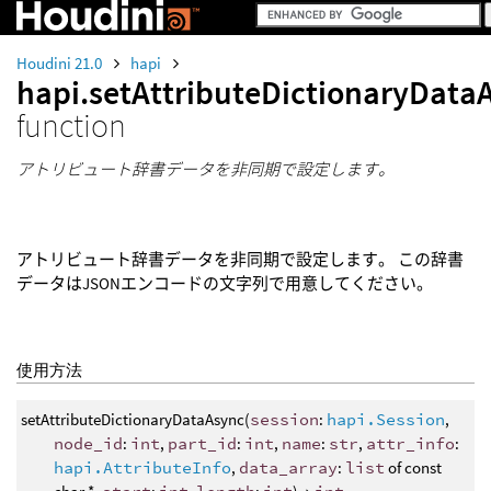
Houdini 21.0
hapi
hapi.setAttributeDictionaryData
function
アトリビュート辞書データを非同期で設定します。
アトリビュート辞書データを非同期で設定します。 この辞書
データはJSONエンコードの文字列で用意してください。
使用方法
setAttributeDictionaryDataAsync(
session
:
hapi.Session
,
node_id
:
int
,
part_id
:
int
,
name
:
str
,
attr_info
:
hapi.AttributeInfo
,
data_array
:
list
of const