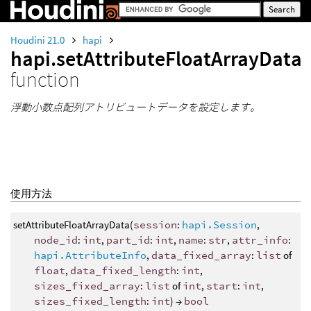
Houdini 21.0
hapi
hapi.setAttributeFloatArrayData
function
浮動小数点配列アトリビュートデータを設定します。
使用方法
setAttributeFloatArrayData(
session
:
hapi.Session
,
node_id
:
int
,
part_id
:
int
,
name
:
str
,
attr_info
:
hapi.AttributeInfo
,
data_fixed_array
:
list
of
float
,
data_fixed_length
:
int
,
sizes_fixed_array
:
list
of
int
,
start
:
int
,
sizes_fixed_length
:
int
) →
bool