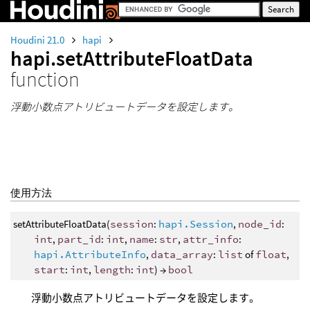
Houdini 21.0
hapi
hapi.setAttributeFloatData
function
浮動小数点アトリビュートデータを設定します。
使用方法
setAttributeFloatData(
session
:
hapi.Session
,
node_id
:
int
,
part_id
:
int
,
name
:
str
,
attr_info
:
hapi.AttributeInfo
,
data_array
:
list
of
float
,
start
:
int
,
length
:
int
) →
bool
浮動小数点アトリビュートデータを設定します。