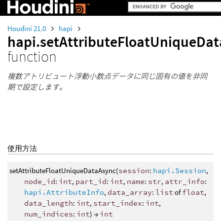
Houdini 21.0
hapi
hapi.setAttributeFloatUniqueDa
function
複数アトリビュート浮動小数点データに同じ固有の値を非同
期で設定します。
使用方法
setAttributeFloatUniqueDataAsync(
session
:
hapi.Session
,
node_id
:
int
,
part_id
:
int
,
name
:
str
,
attr_info
:
hapi.AttributeInfo
,
data_array
:
list
of
float
,
data_length
:
int
,
start_index
:
int
,
num_indices
:
int
) →
int