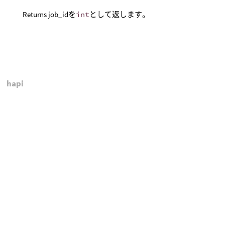
Returns job_idを
int
として返します。
hapi