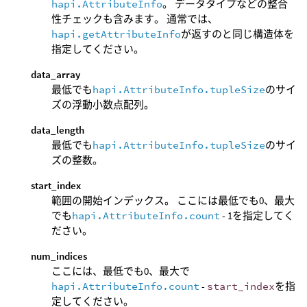
hapi.AttributeInfo
。 データタイプなどの整合
性チェックも含みます。 通常では、
hapi.getAttributeInfo
が返すのと同じ構造体を
指定してください。
data_array
最低でも
hapi.AttributeInfo.tupleSize
のサイ
ズの浮動小数点配列。
data_length
最低でも
hapi.AttributeInfo.tupleSize
のサイ
ズの整数。
start_index
範囲の開始インデックス。 ここには最低でも0、最大
でも
hapi.AttributeInfo.count
- 1を指定してく
ださい。
num_indices
ここには、最低でも0、最大で
hapi.AttributeInfo.count
-
start_index
を指
定してください。