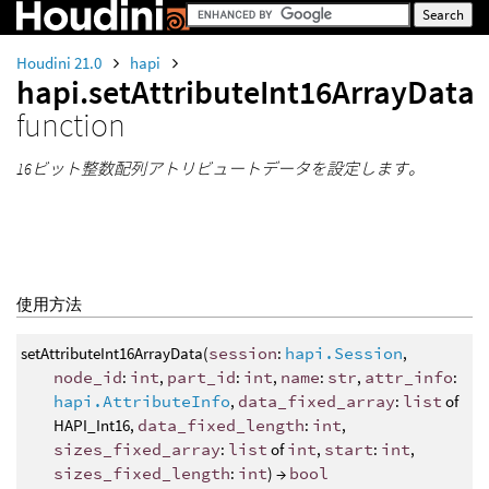
Houdini 21.0
hapi
hapi.setAttributeInt16ArrayData
function
16ビット整数配列アトリビュートデータを設定します。
使用方法
setAttributeInt16ArrayData(
session
:
hapi.Session
,
node_id
:
int
,
part_id
:
int
,
name
:
str
,
attr_info
:
hapi.AttributeInfo
,
data_fixed_array
:
list
of
HAPI_Int16,
data_fixed_length
:
int
,
sizes_fixed_array
:
list
of
int
,
start
:
int
,
sizes_fixed_length
:
int
) →
bool