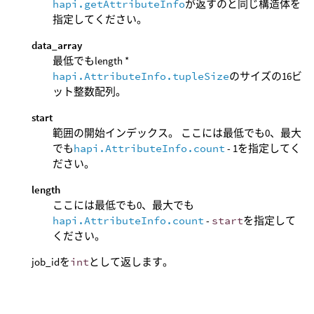
hapi.getAttributeInfo
が返すのと同じ構造体を
指定してください。
data_array
最低でもlength *
hapi.AttributeInfo.tupleSize
のサイズの16ビ
ット整数配列。
start
範囲の開始インデックス。 ここには最低でも0、最大
でも
hapi.AttributeInfo.count
- 1を指定してく
ださい。
length
ここには最低でも0、最大でも
hapi.AttributeInfo.count
-
start
を指定して
ください。
job_idを
int
として返します。