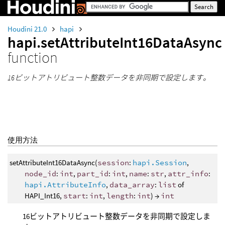
Houdini 21.0
hapi
hapi.setAttributeInt16DataAsync
function
16ビットアトリビュート整数データを非同期で設定します。
使用方法
setAttributeInt16DataAsync(
session
:
hapi.Session
,
node_id
:
int
,
part_id
:
int
,
name
:
str
,
attr_info
:
hapi.AttributeInfo
,
data_array
:
list
of
HAPI_Int16,
start
:
int
,
length
:
int
) →
int
16ビットアトリビュート整数データを非同期で設定しま