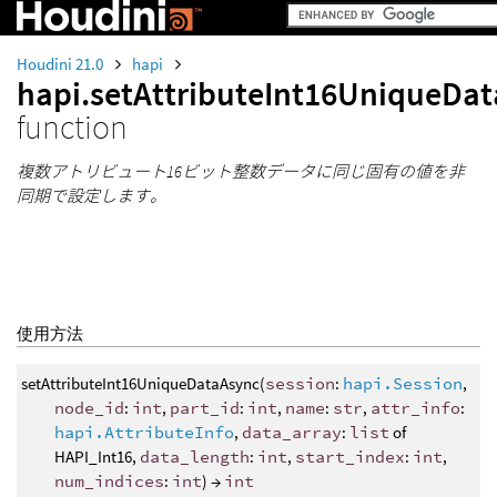
Houdini 21.0
hapi
hapi.setAttributeInt16UniqueDa
function
複数アトリビュート16ビット整数データに同じ固有の値を非
同期で設定します。
使用方法
setAttributeInt16UniqueDataAsync(
session
:
hapi.Session
,
node_id
:
int
,
part_id
:
int
,
name
:
str
,
attr_info
:
hapi.AttributeInfo
,
data_array
:
list
of
HAPI_Int16,
data_length
:
int
,
start_index
:
int
,
num_indices
:
int
) →
int