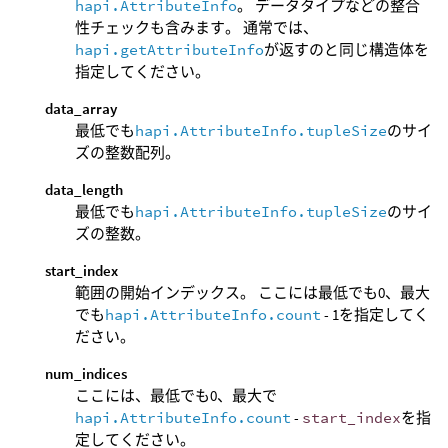
hapi.AttributeInfo
。 データタイプなどの整合
性チェックも含みます。 通常では、
hapi.getAttributeInfo
が返すのと同じ構造体を
指定してください。
data_array
最低でも
hapi.AttributeInfo.tupleSize
のサイ
ズの整数配列。
data_length
最低でも
hapi.AttributeInfo.tupleSize
のサイ
ズの整数。
start_index
範囲の開始インデックス。 ここには最低でも0、最大
でも
hapi.AttributeInfo.count
- 1を指定してく
ださい。
num_indices
ここには、最低でも0、最大で
hapi.AttributeInfo.count
-
start_index
を指
定してください。