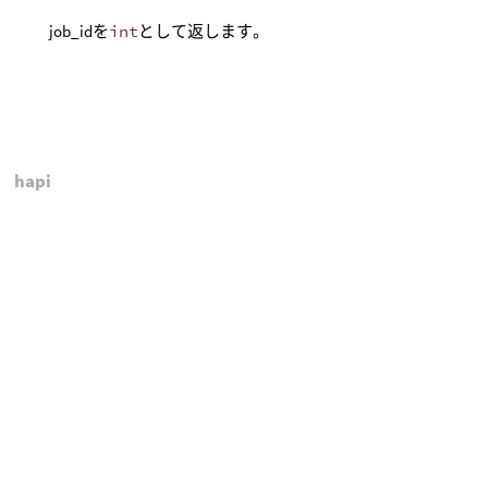
job_idを
int
として返します。
hapi