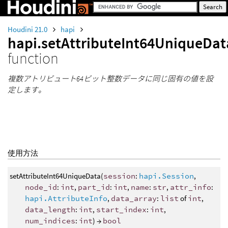
Houdini 21.0
hapi
hapi.setAttributeInt64UniqueDat
function
複数アトリビュート64ビット整数データに同じ固有の値を設
定します。
使用方法
setAttributeInt64UniqueData(
session
:
hapi.Session
,
node_id
:
int
,
part_id
:
int
,
name
:
str
,
attr_info
:
hapi.AttributeInfo
,
data_array
:
list
of
int
,
data_length
:
int
,
start_index
:
int
,
num_indices
:
int
) →
bool