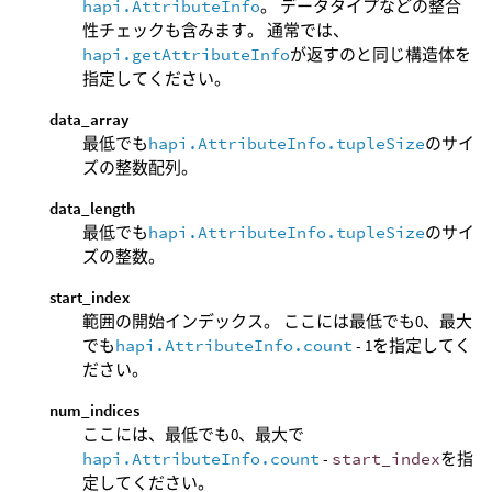
hapi.AttributeInfo
。 データタイプなどの整合
性チェックも含みます。 通常では、
hapi.getAttributeInfo
が返すのと同じ構造体を
指定してください。
data_array
最低でも
hapi.AttributeInfo.tupleSize
のサイ
ズの整数配列。
data_length
最低でも
hapi.AttributeInfo.tupleSize
のサイ
ズの整数。
start_index
範囲の開始インデックス。 ここには最低でも0、最大
でも
hapi.AttributeInfo.count
- 1を指定してく
ださい。
num_indices
ここには、最低でも0、最大で
hapi.AttributeInfo.count
-
start_index
を指
定してください。