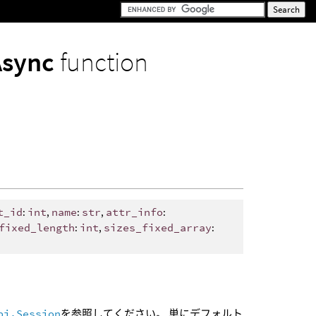
Async
function
t_id
:
int
,
name
:
str
,
attr_info
:
fixed_length
:
int
,
sizes_fixed_array
:
pi.Session
を参照してください。 単にデフォルト