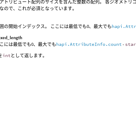
アトリビュート配列のサイズを含んだ整数の配列。 各ジオメトリ
なので、これが必須となっています。
囲の開始インデックス。 ここには最低でも0、最大でも
hapi.Att
fixed_length
こには最低でも0、最大でも
hapi.AttributeInfo.count
-
sta
dを
int
として返します。