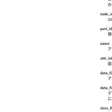
の
node_i
S
part_i
現
name
ア
attr_in
設
data_f
ア
data_f
デ
に
sizes_