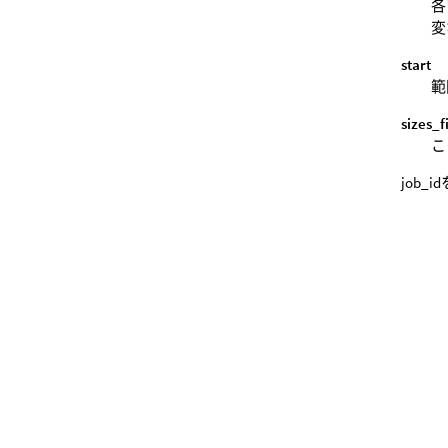
各
変
start
範
sizes_
こ
job_i