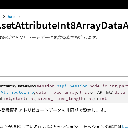
0
hapi
.setAttributeInt8ArrayData
数配列アトリビュートデータを非同期で設定します。
eInt8ArrayDataAsync(
session
:
hapi.Session
,
node_id
:
int
,
par
.AttributeInfo
,
data_fixed_array
:
list
of HAPI_Int8,
data_
of
int
,
start
:
int
,
sizes_fixed_length
:
int
) →
int
ト整数配列アトリビュートデータを非同期で設定します。
なたが操作しているHoudiniのセッション。 セッションの詳細は
ha