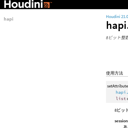
Houdini 21.
hapi
hapi
8ビット整
使用方法
setAttribut
hapi
list
8ビッ
session
あ