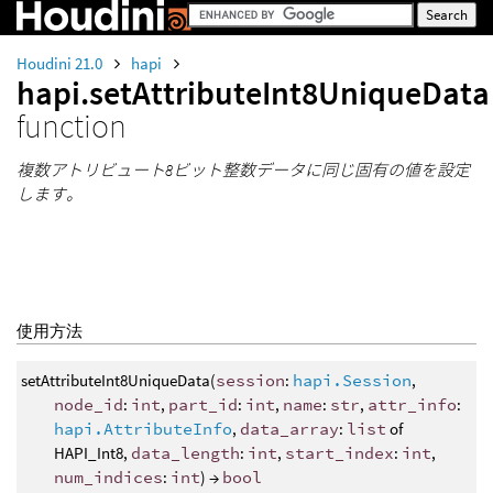
Houdini 21.0
hapi
hapi.setAttributeInt8UniqueData
function
複数アトリビュート8ビット整数データに同じ固有の値を設定
します。
使用方法
setAttributeInt8UniqueData(
session
:
hapi.Session
,
node_id
:
int
,
part_id
:
int
,
name
:
str
,
attr_info
:
hapi.AttributeInfo
,
data_array
:
list
of
HAPI_Int8,
data_length
:
int
,
start_index
:
int
,
num_indices
:
int
) →
bool