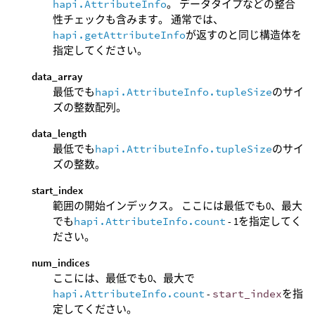
hapi.AttributeInfo
。 データタイプなどの整合
性チェックも含みます。 通常では、
hapi.getAttributeInfo
が返すのと同じ構造体を
指定してください。
data_array
最低でも
hapi.AttributeInfo.tupleSize
のサイ
ズの整数配列。
data_length
最低でも
hapi.AttributeInfo.tupleSize
のサイ
ズの整数。
start_index
範囲の開始インデックス。 ここには最低でも0、最大
でも
hapi.AttributeInfo.count
- 1を指定してく
ださい。
num_indices
ここには、最低でも0、最大で
hapi.AttributeInfo.count
-
start_index
を指
定してください。