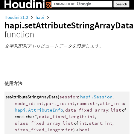
Houdini 21.0
hapi
hapi.setAttributeStringArrayData
function
文字列配列アトリビュートデータを設定します。
使用方法
setAttributeStringArrayData(
session
:
hapi.Session
,
node_id
:
int
,
part_id
:
int
,
name
:
str
,
attr_info
:
hapi.AttributeInfo
,
data_fixed_array
:
list
of
const char *,
data_fixed_length
:
int
,
sizes_fixed_array
:
list
of
int
,
start
:
int
,
sizes_fixed_length
:
int
) →
bool