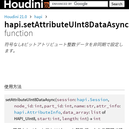
Houdini 21.0
hapi
hapi.setAttributeUInt8DataAsync
function
符号なし8ビットアトリビュート整数データを非同期で設定し
ます。
使用方法
setAttributeUInt8DataAsync(
session
:
hapi.Session
,
node_id
:
int
,
part_id
:
int
,
name
:
str
,
attr_info
:
hapi.AttributeInfo
,
data_array
:
list
of
HAPI_UInt8,
start
:
int
,
length
:
int
) →
int