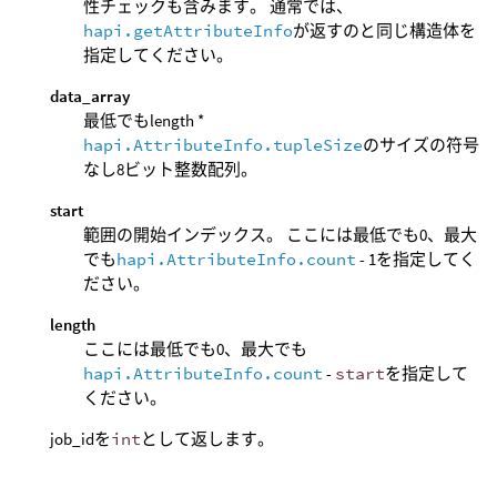
性チェックも含みます。 通常では、
hapi.getAttributeInfo
が返すのと同じ構造体を
指定してください。
data_array
最低でもlength *
hapi.AttributeInfo.tupleSize
のサイズの符号
なし8ビット整数配列。
start
範囲の開始インデックス。 ここには最低でも0、最大
でも
hapi.AttributeInfo.count
- 1を指定してく
ださい。
length
ここには最低でも0、最大でも
hapi.AttributeInfo.count
-
start
を指定して
ください。
job_idを
int
として返します。